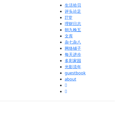
生活拾贝
评头论足
IT堂
理财日志
朝九晚五
文库
杂七杂八
网络铺子
每天进步
多彩家园
光影流年
guestbook
about