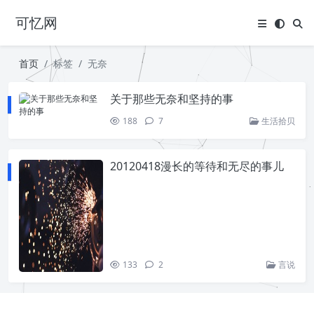
可忆网
首页
标签
无奈
关于那些无奈和坚持的事
188
7
生活拾贝
20120418漫长的等待和无尽的事儿
133
2
言说