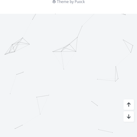
Theme by
Puock