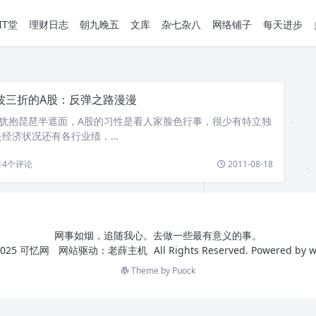
IT堂
理财日志
朝九晚五
文库
杂七杂八
网络铺子
每天进步
波三折的A股：反弹之路漫漫
，犹抱琵琶半遮面，A股的习性是看人家脸色行事，很少有特立独
是经济状况还有各行业绩，…
14
个评论
2011-08-18
网事如烟，追随我心。去做一些最有意义的事。
025
可忆网
网站驱动：
老薛主机
All Rights Reserved. Powered by
w
Theme by
Puock