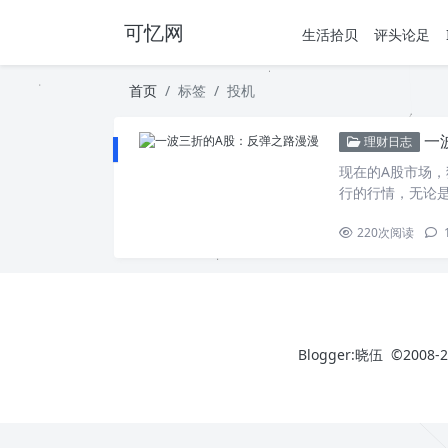
可忆网
生活拾贝
评头论足
首页
标签
投机
一
理财日志
现在的A股市场
行的行情，无论
220
次阅读
Blogger:晓伍 ©2008-2