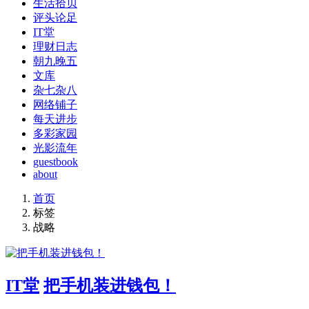
生活拾贝
评头论足
IT堂
理财日志
朝九晚五
文库
杂七杂八
网络铺子
每天进步
多彩家园
光影流年
guestbook
about
首页
标签
战略
IT堂
把手机装进钱包！