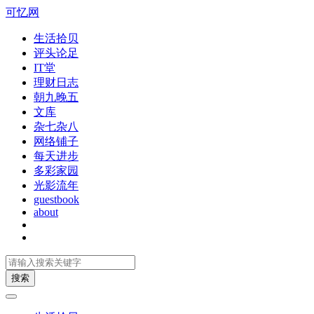
可忆网
生活拾贝
评头论足
IT堂
理财日志
朝九晚五
文库
杂七杂八
网络铺子
每天进步
多彩家园
光影流年
guestbook
about
搜索