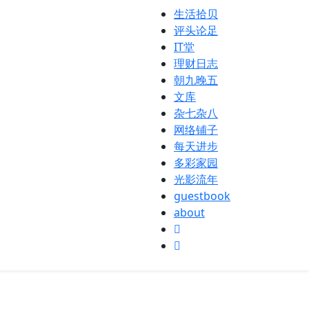
生活拾贝
评头论足
IT堂
理财日志
朝九晚五
文库
杂七杂八
网络铺子
每天进步
多彩家园
光影流年
guestbook
about