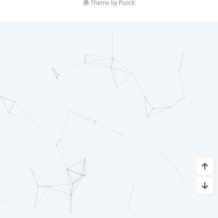
Theme by
Puock