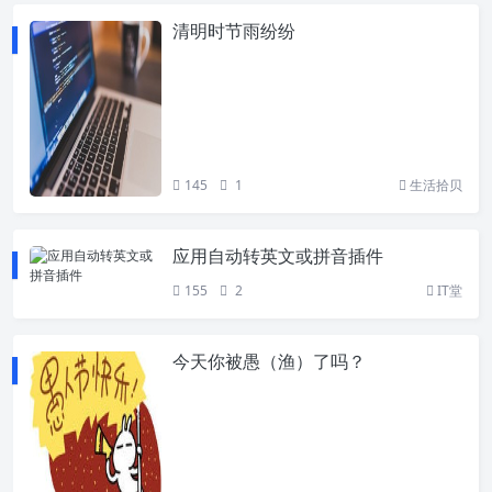
清明时节雨纷纷
145
1
生活拾贝
应用自动转英文或拼音插件
155
2
IT堂
今天你被愚（渔）了吗？