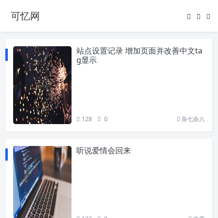
可忆网
站点设置记录 增加页面并改善中文ta
g显示
128
0
杂七杂八
听说爱情会回来