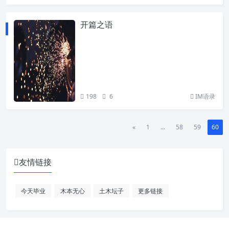
开篇之语
198
6
IM语录
«
1
...
58
59
60
友情链接
今天毕业
木本无心
土木坛子
更多链接