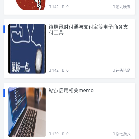
142
0
朝九晚五
谈腾讯财付通与支付宝等电子商务支
付工具
142
0
评头论足
站点启用相关memo
139
0
杂七杂八