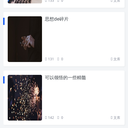
133
0
文库
思想de碎片
131
0
文库
可以领悟的一些精髓
142
0
文库