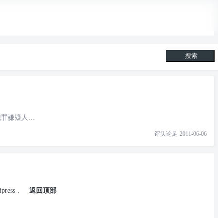
搜索
犯罪嫌疑人…
评头论足
2011-06-06
press
.
返回顶部