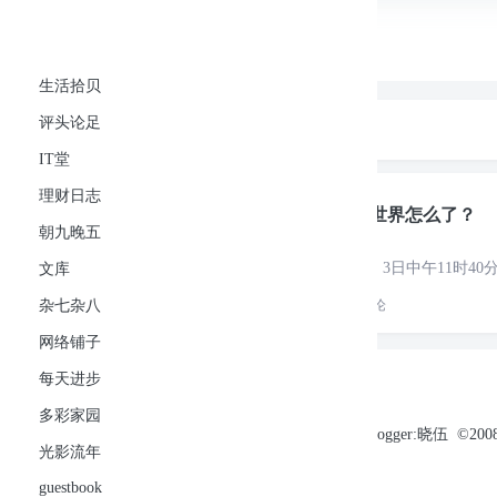
可忆网
生活拾贝
首页
生活拾贝
评头论足
IT堂
理财日志
朝九晚五
文库
杂七杂八
评头论足
标签
奇趣
IT堂
理财日志
评头论足
这个世界怎么了？
朝九晚五
据黔中早报报道：3日中午11时4
文库
杂七杂八
126
次阅读
5
个评论
网络铺子
每天进步
多彩家园
Blogger:晓伍 ©2008
光影流年
Theme by
Puock
guestbook