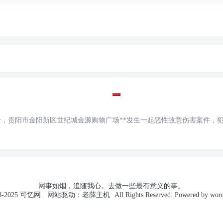
网络铺子
每天进步
多彩家园
光影流年
guestbook
about
0分，贵阳市金阳新区世纪城金源购物广场**发生一起恶性故意伤害案件，
网事如烟，追随我心。去做一些最有意义的事。
-2025
可忆网
网站驱动：
老薛主机
All Rights Reserved. Powered by
word