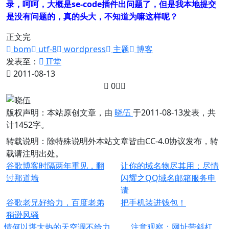
录，呵呵，大概是se-code插件出问题了，但是我本地提交
是没有问题的，真的头大，不知道为嘛这样呢？
正文完
bom
utf-8
wordpress
主题
博客
发表至：
IT堂
2011-08-13
0
版权声明：
本站原创文章，由
晓伍
于2011-08-13发表，共
计1452字。
转载说明：
除特殊说明外本站文章皆由CC-4.0协议发布，转
载请注明出处。
谷歌博客时隔两年重见，翻
让你的域名物尽其用：尽情
过那道墙
闪耀之QQ域名邮箱服务申
请
谷歌老兄好给力，百度老弟
把手机装进钱包！
稍逊风骚
情何以堪大热的天空调不给力
注意观察：网址带斜杠