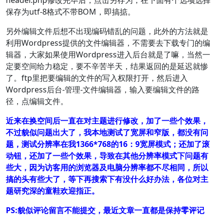
header.php修改完毕后，点击另存为，在下面有个选项选择
保存为utf-8格式不带BOM，即搞掂。
另外编辑文件后想不出现编码错乱的问题，此外的方法就是
利用Wordpress提供的文件编辑器，不需要去下载专门的编
辑器，大家如果使用Wordpress进入后台就是了嘛，当然一
定要空间给力稳定，要不辛苦半天，结果返回的是延迟就惨
了。ftp里把要编辑的文件的写入权限打开，然后进入
Wordpress后台-管理-文件编辑器，输入要编辑文件的路
径，点编辑文件。
近来在换空间后一直在对主题进行修改，加了一些个效果，
不过貌似问题出大了，我本地测试了宽屏和窄版，都没有问
题，测试分辨率在我1366*768的16：9宽屏模式；还加了滚
动钮，还加了一些个效果，导致在其他分辨率模式下问题有
些大，因为访客用的浏览器及电脑分辨率都不尽相同，所以
搞的头有些大了，等下再搜索下有没什么好办法，各位对主
题研究深的童鞋欢迎指正。
PS:貌似评论留言不能提交，最近文章一直都是保持零评记