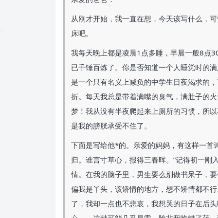
从刚才开始，我一直在想，今天该写什么，可
床吧。
我每天晚上都是凌晨1点多睡，早晨一般8点
已千锤百炼了。你是否知道一个人睡觉时的满
是一个只有名义上减负的中学生日夜渴求的，
折。每天我总是带着满嘴的臭气，满肚子的火
梦！我从没有半夜爬起来上厕所的习惯，所以
是我的膀胱承受不住了。
下面是写给他*的。亲爱的妈妈，有这样一首
归。谁言寸草心，报得三春晖。”记得初一刚
情。在我的脑子里，男生要么别做书呆子，要
偏我是丫头，该矫情的地方，想不矫情都不行
了，我却一点也不悲哀，我想哭的日子在后头