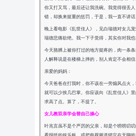
你又打又骂，最后还让我洗碗。我觉得很丢人
错，却换来挺重的惩罚，于是，我一直不讲话
晚上看电影《乱世佳人》，见白瑞德对女儿宠
瑞德悲痛欲绝。我一下子觉得，其实你对我也
今天胳膊上被你打过的地方挺疼的，肉一条条
人解释说是在楼梯上摔的，别人肯定不会相信
亲爱的妈妈：
今天爸爸在打我时，你不该在一旁煽风点火，
就可以少挨几巴掌。你应该向《乱世佳人》里
求高了点。算了，不提了。
女儿教双亲学会替自己操心
叶兆言虽不是个严厉的父亲，却是个唠唠叨叨
看报纸的娱乐板，或把电视频道锁定在无聊的