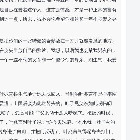
说实话，电影里的母爱都不是真的，不吵架的母女不会有
现自己在爱着这个人，这才是情感，才是一种正常的富有
到这一点，所以，我不会说希望你和爸爸一年不吵架之类
是把你们的一张特傻的合影放在一打开就能看见的地方。
在皮夹里放自己的照片。我想，以后我也会放我男友的，
一个一丝不苟的父亲和一个傻兮兮的母亲。别生气，我爱
叶兆言很生气地让她去找回来。当时的叶兆言不是心疼帽
爱惜，出国后会为此吃苦头的。叶子见父亲如此唠唠叨
找帽子，怎么可能！”父女俩于是大吵起来。吃饭的时候，
了，叶兆言对叶子说：“你今天洗碗。”本来就一肚子火的
后转身进了房间，并把门反锁了。叶兆言气得起身去打门，