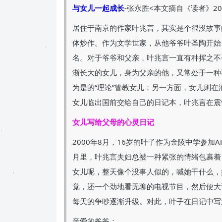
与女儿一起成长
-张永胜<本文摘自《读者》20
居住于南京的作家叶兆言，其实是个很没故事
体炒作。作为文学世家，从他爷爷叶圣陶开始
名。对于爷爷和父亲，叶兆言一直有种挥之不
渐长大的女儿，身为父亲的他，又常处于一种
为是的“理论”管教女儿；另一方面，女儿则
女儿临出国前交给自己的日记本，叶兆言在震
女儿写给父母的心灵日记
2000年8月，16岁的叶子作为金陵中学参
月里，叶兆言夫妇总被一种紧张的情绪包裹着
女儿呢，整天像个没事人似的，喊她干什么，
觉，还一个劲地看无聊的电视节目，然后便大
每天的争吵逐渐升级。对此，叶子在日记中写
亲爱的爸爸：