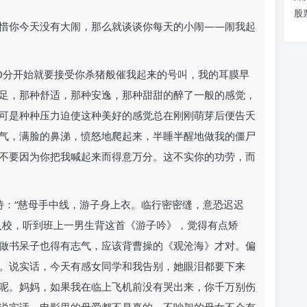
股
惜你今天没有大闹，那么就谈谈你每天的小闹——闹我起
30分开始就要接受你杀猪般催我起来的号叫，我的耳膜早
足，那种舒适，那种安逸，那种甜甜的醉了一般的感觉，
可是种种压力迫使这种美好的感觉总在刚刚萌芽后便告夭
气，满脸的鼻涕，愤怒地爬起来，半睡半醒地做我的僵尸
不要因为你把我喊起来而得意万分。这不实你的功劳，而
诗：“慈母手中线，游子身上衣。临行密密缝，意恐迟迟
入校，听到班上一男生背这首《游子吟》，觉得有点矫
做书呆子也得有志气，应该背曹操的《观沧海》才对。偏
。说实话，今天有感女同学和我告别，她眼泪都要下来
呢。妈妈，如果我在临上飞机前没有哭出来，你千万别伤