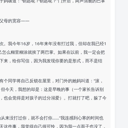
子妈嚷道：“钥匙呢？钥匙呢？”门开后，两声清脆的巴掌
父母的宽容——
。我今年16岁，16年来年没有打过我，但却在我已经1
己怎么糊里糊涂就挨了两巴掌。如果在以前，我一定会把
下来，给你写信，因为我发现你要的是形式，而不是结
有个同学将自己反锁在屋里，对门外的她妈叫道：“滚，
，但今天，我想的却是：这是早晚的事（一个家长告诉别
，也会觉得是对孩子的过分溺爱）。打就打了吧，躲了今
为从来没打过你，就不会打你……”我连感到心寒的时间也
天这件事，我觉得自己很可怜，因为我一点面子也没了，