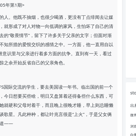
05年第1期>
的人。他既不抽烟，也很少喝酒，更没有丁点绯闻去让媒
，就形成了对人对物一向低调的家风，生怕坏了自己的清
去的“敬畏情节”，留下了许多关于父亲的文字；但面对渐
不知所措的爱恨交织的感情之中。一方面，他一直用自以
在潜意识里与父亲进行着多方面的抗争。直到有一天，看过
惊之余开始反省自己的父亲角色。
加AFS国际交流的学生，要去美国读一年书。临出国的前一个
st
，今日想要买些啥，明日又盘算着还得备些什么东西，可
她就硬和父母对着干，而且晚上很晚才睡，早上则总睡懒
出
谈歌星。凡此种种，都让叶兆言很是“上火”，于是父女俩
微
道——
浏
白