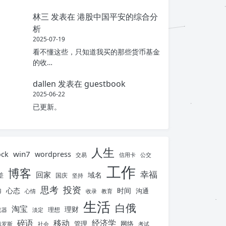
林三
发表在
港股中国平安的综合分
析
2025-07-19
看不懂这些，只知道我买的那些货币基金
的收…
dallen
发表在
guestbook
2025-06-22
已更新。
人生
win7
ock
wordpress
交易
信用卡
公交
工作
博客
幸福
回家
域名
差
国庆
坚持
思考
投资
心态
时间
沟通
博
心情
收录
教育
生活
白俄
淘宝
理财
理想
览器
淡定
碎语
移动
经济学
管理
网络
俄罗斯
社会
考试