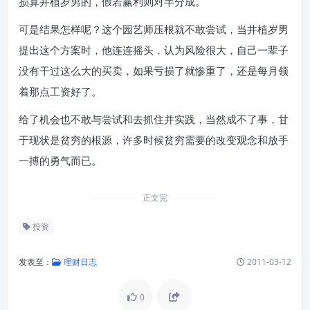
损算井植岁男的，假若赢利则对半分成。
可是结果怎样呢？这个园艺师压根就不敢尝试，当井植岁男
提出这个方案时，他连连摇头，认为风险很大，自己一辈子
没有干过这么大的买卖，如果亏损了就惨重了，还是每月领
着那点工资好了。
给了机会也不敢与尝试和去抓住并实践，当然成不了事，甘
于现状是贫穷的根源，许多时候贫穷需要的改变观念和放手
一搏的勇气而已。
正文完
投资
发表至：
理财日志
2011-03-12
0