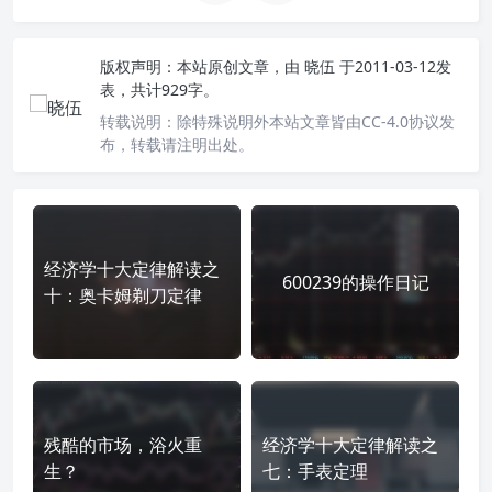
版权声明：
本站原创文章，由
晓伍
于2011-03-12发
表，共计929字。
转载说明：
除特殊说明外本站文章皆由CC-4.0协议发
布，转载请注明出处。
经济学十大定律解读之
600239的操作日记
十：奥卡姆剃刀定律
残酷的市场，浴火重
经济学十大定律解读之
生？
七：手表定理