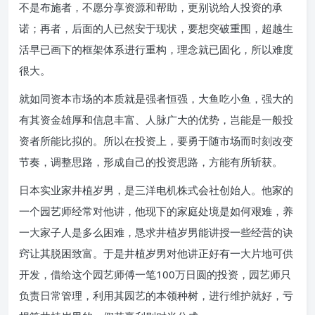
不是布施者，不愿分享资源和帮助，更别说给人投资的承
诺；再者，后面的人已然安于现状，要想突破重围，超越生
活早已画下的框架体系进行重构，理念就已固化，所以难度
很大。
就如同资本市场的本质就是强者恒强，大鱼吃小鱼，强大的
有其资金雄厚和信息丰富、人脉广大的优势，岂能是一般投
资者所能比拟的。所以在投资上，要勇于随市场而时刻改变
节奏，调整思路，形成自己的投资思路，方能有所斩获。
日本实业家井植岁男，是三洋电机株式会社创始人。他家的
一个园艺师经常对他讲，他现下的家庭处境是如何艰难，养
一大家子人是多么困难，恳求井植岁男能讲授一些经营的诀
窍让其脱困致富。于是井植岁男对他讲正好有一大片地可供
开发，借给这个园艺师傅一笔100万日圆的投资，园艺师只
负责日常管理，利用其园艺的本领种树，进行维护就好，亏