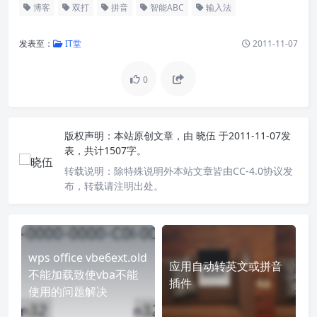
博客
双打
拼音
智能ABC
输入法
发表至：
IT堂
2011-11-07
0
版权声明：
本站原创文章，由
晓伍
于2011-11-07发
表，共计1507字。
转载说明：
除特殊说明外本站文章皆由CC-4.0协议发
布，转载请注明出处。
wps office vbe6ext.old
应用自动转英文或拼音
不能加载致使vba不能
插件
使用的问题解决