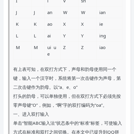
I
i
V
sh
J
J
an
W
W
ian
K
K
ao
X
X
ie
L
L
ai
Y
Y
ing
M
M
ui u
Z
Z
iao
e
有上表可知，在双打方式下，声母和韵母使用同一个
键，输入一个汉字时，系统将第一次击键作为声母，第
二次击键作为韵母。以“a、e、o”
打头的韵母，可以单独使用，但在双打方式下必须先按
零声母键“O”，例如，“啊”字的双打编码为“oa”。
一、进入双打输入
单击“智能ABC输入法”状态条中的“标准”标签，可使输入
方式在标准和双打之间切换。在本文中已提升到QQ拼