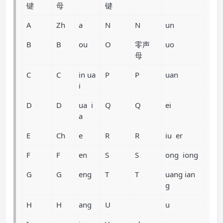
键
母
键
A
Zh
a
N
N
un
B
B
ou
O
零声
uo
母
C
C
in ua
P
P
uan
i
D
D
ua i
Q
Q
ei
a
E
Ch
e
R
R
iu er
F
F
en
S
S
ong iong
G
G
eng
T
T
uang ian
g
H
H
ang
U
u