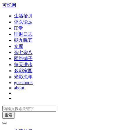
可忆网
生活拾贝
评头论足
IT堂
理财日志
朝九晚五
文库
杂七杂八
网络铺子
每天进步
多彩家园
光影流年
guestbook
about
搜索