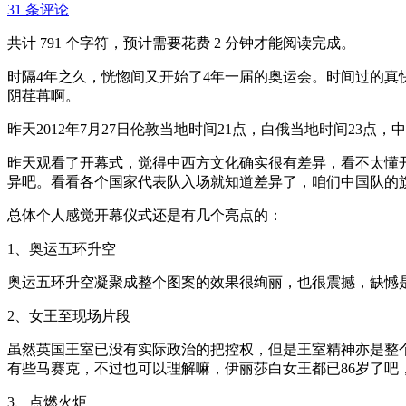
31 条评论
共计 791 个字符，预计需要花费 2 分钟才能阅读完成。
时隔4年之久，恍惚间又开始了4年一届的奥运会。时间过的
阴荏苒啊。
昨天2012年7月27日伦敦当地时间21点，白俄当地时间2
昨天观看了开幕式，觉得中西方文化确实很有差异，看不太懂
异吧。看看各个国家代表队入场就知道差异了，咱们中国队的
总体个人感觉开幕仪式还是有几个亮点的：
1、奥运五环升空
奥运五环升空凝聚成整个图案的效果很绚丽，也很震撼，缺憾
2、女王至现场片段
虽然英国王室已没有实际政治的把控权，但是王室精神亦是整
有些马赛克，不过也可以理解嘛，伊丽莎白女王都已86岁了吧
3、点燃火炬