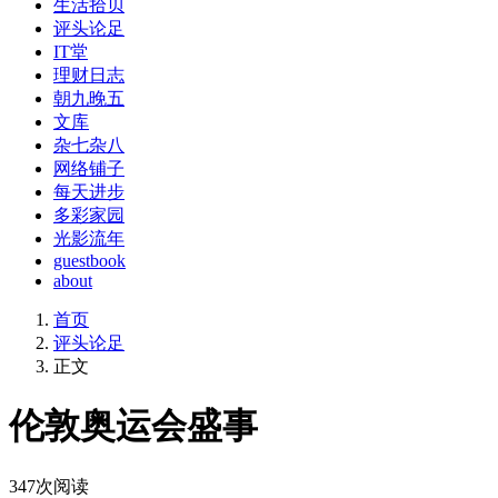
生活拾贝
评头论足
IT堂
理财日志
朝九晚五
文库
杂七杂八
网络铺子
每天进步
多彩家园
光影流年
guestbook
about
首页
评头论足
正文
伦敦奥运会盛事
347
次阅读