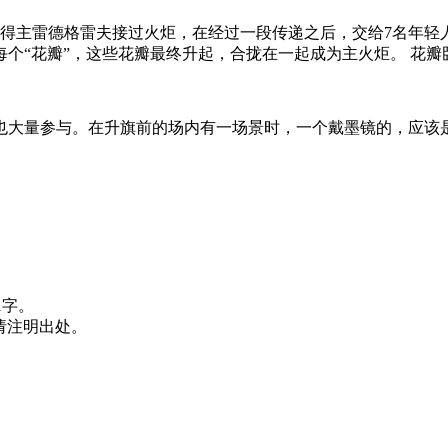
得主雷德格雷夫接过火炬，在经过一段传递之后，交给7名年轻
个“花瓣”，这些花瓣最终升起，合拢在一起成为主火炬。 花
也大量参与。在升旗前的场内有一场景时，一个戴墨镜的，应该
91字。
载请注明出处。