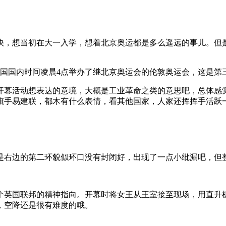
真快，想当初在大一入学，想着北京奥运都是多么遥远的事儿。但
3点，中国国内时间凌晨4点举办了继北京奥运会的伦敦奥运会，这是
开幕活动想表达的意境，大概是工业革命之类的意思吧，总体感
旗手易建联，都木有什么表情，看其他国家，人家还挥挥手活跃
是右边的第二环貌似环口没有封闭好，出现了一点小纰漏吧，但
个英国联邦的精神指向。开幕时将女王从王室接至现场，用直升
，空降还是很有难度的哦。