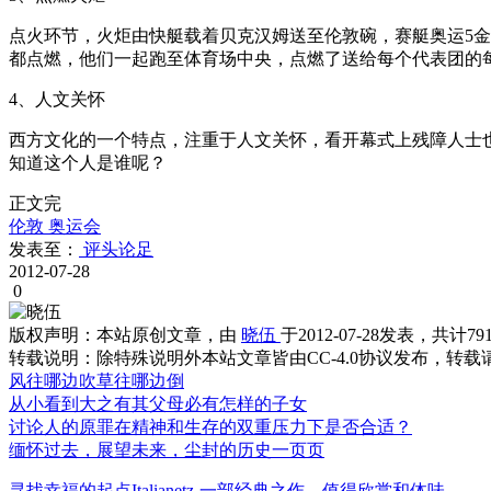
点火环节，火炬由快艇载着贝克汉姆送至伦敦碗，赛艇奥运5金
都点燃，他们一起跑至体育场中央，点燃了送给每个代表团的每
4、人文关怀
西方文化的一个特点，注重于人文关怀，看开幕式上残障人士
知道这个人是谁呢？
正文完
伦敦
奥运会
发表至：
评头论足
2012-07-28
0
版权声明：
本站原创文章，由
晓伍
于2012-07-28发表，共计7
转载说明：
除特殊说明外本站文章皆由CC-4.0协议发布，转
风往哪边吹草往哪边倒
从小看到大之有其父母必有怎样的子女
讨论人的原罪在精神和生存的双重压力下是否合适？
缅怀过去，展望未来，尘封的历史一页页
寻找幸福的起点Italianetz-一部经典之作，值得欣赏和体味